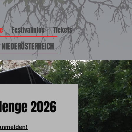
ge
Festivalinfos
Tickets
\ NIEDERÖSTERREICH
llenge 2026
 anmelden!