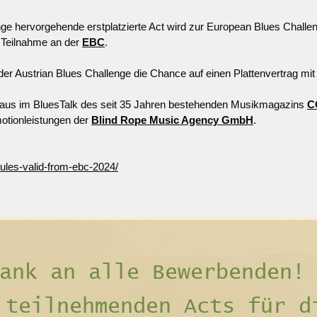
nge hervorgehende erstplatzierte Act wird zur European Blues Challe
e Teilnahme an der
EBC
. ​
der Austrian Blues Challenge die Chance auf einen Plattenvertrag mi
hinaus im BluesTalk des seit 35 Jahren bestehenden Musikmagazins
C
motionleistungen der
Blind Rope Music Agency GmbH
.
ules-valid-from-ebc-2024/
ank an alle Bewerbenden!
e
teilnehmenden
Acts für d